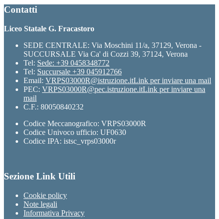
Contatti
Liceo Statale G. Fracastoro
SEDE CENTRALE: Via Moschini 11/a, 37129, Verona -
SUCCURSALE Via Ca' di Cozzi 39, 37124, Verona
Tel:
Sede: +39 0458348772
Tel:
Succursale +39 045912766
Email:
VRPS03000R@istruzione.it
Link per inviare una mail
PEC:
VRPS03000R@pec.istruzione.it
Link per inviare una
mail
C.F.: 80050840232
Codice Meccanografico: VRPS03000R
Codice Univoco ufficio: UF0630
Codice IPA: istsc_vrps03000r
Sezione Link Utili
Cookie policy
Note legali
Informativa Privacy