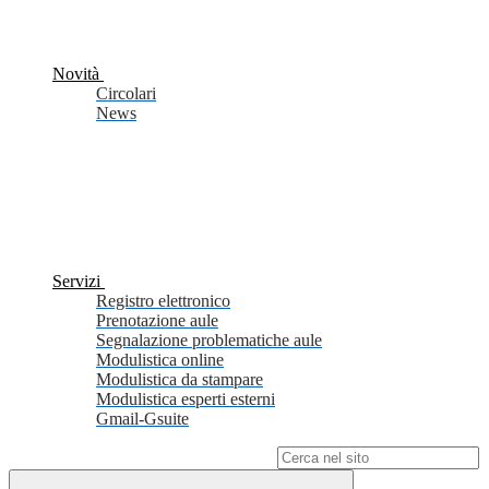
Novità
Circolari
News
Servizi
Registro elettronico
Prenotazione aule
Segnalazione problematiche aule
Modulistica online
Modulistica da stampare
Modulistica esperti esterni
Gmail-Gsuite
Campo di ricerca per le pagine del sito