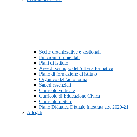
Scelte organizzative e gestionali
Funzioni Strumentali
Piani di Istituto
Aree di sviluppo dell’offerta formativa
Piano di formazione di istituto
Organico dell’autonomia
Saperi essenziali
Curricolo verticale
Curricolo di Educazione Civica
Curriculum Stem
Piano Didattica Digitale Integrata a.s. 2020-21
Allegati