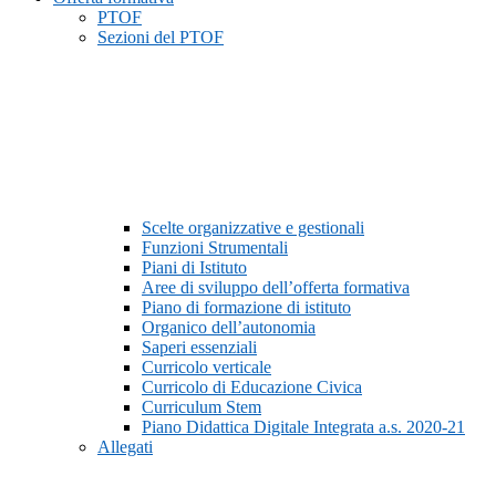
PTOF
Sezioni del PTOF
Scelte organizzative e gestionali
Funzioni Strumentali
Piani di Istituto
Aree di sviluppo dell’offerta formativa
Piano di formazione di istituto
Organico dell’autonomia
Saperi essenziali
Curricolo verticale
Curricolo di Educazione Civica
Curriculum Stem
Piano Didattica Digitale Integrata a.s. 2020-21
Allegati