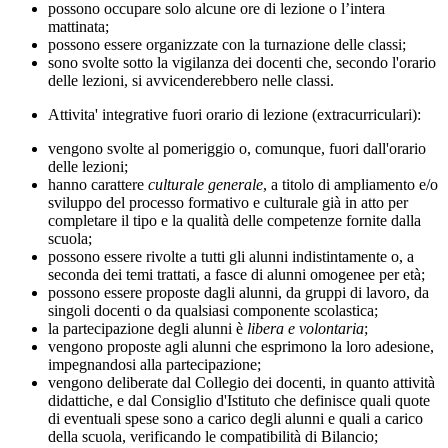
possono occupare solo alcune ore di lezione o l’intera
mattinata;
possono essere organizzate con la turnazione delle classi;
sono svolte sotto la vigilanza dei docenti che, secondo l'orario
delle lezioni, si avvicenderebbero nelle classi.
Attivita' integrative fuori orario di lezione (extracurriculari
):
vengono svolte al pomeriggio o, comunque, fuori dall'orario
delle lezioni;
hanno carattere
culturale generale
, a titolo di ampliamento e/o
sviluppo del processo formativo e culturale già in atto per
completare il tipo e la qualità delle competenze fornite dalla
scuola;
possono essere rivolte a tutti gli alunni indistintamente o, a
seconda dei temi trattati, a fasce di alunni omogenee per età;
possono essere proposte dagli alunni, da gruppi di lavoro, da
singoli docenti o da qualsiasi componente scolastica;
la partecipazione degli alunni è
libera e volontaria
;
vengono proposte agli alunni che esprimono la loro adesione,
impegnandosi alla partecipazione;
vengono deliberate dal Collegio dei docenti, in quanto attività
didattiche, e dal Consiglio d'Istituto che definisce quali quote
di eventuali spese sono a carico degli alunni e quali a carico
della scuola, verificando le compatibilità di Bilancio;