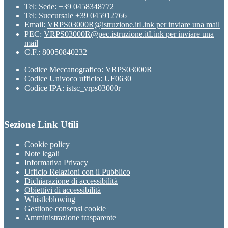
Tel:
Sede: +39 0458348772
Tel:
Succursale +39 045912766
Email:
VRPS03000R@istruzione.it
Link per inviare una mail
PEC:
VRPS03000R@pec.istruzione.it
Link per inviare una
mail
C.F.: 80050840232
Codice Meccanografico: VRPS03000R
Codice Univoco ufficio: UF0630
Codice IPA: istsc_vrps03000r
Sezione Link Utili
Cookie policy
Note legali
Informativa Privacy
Ufficio Relazioni con il Pubblico
Dichiarazione di accessibilità
Obiettivi di accessibilità
Whistleblowing
Gestione consensi cookie
Amministrazione trasparente