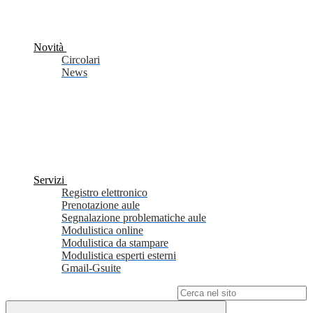
Novità
Circolari
News
Servizi
Registro elettronico
Prenotazione aule
Segnalazione problematiche aule
Modulistica online
Modulistica da stampare
Modulistica esperti esterni
Gmail-Gsuite
Campo di ricerca per le pagine del sito