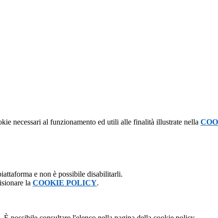
kie necessari al funzionamento ed utili alle finalità illustrate nella
COO
attaforma e non è possibile disabilitarli.
isionare la
COOKIE POLICY
.
 È possibile consultare l'elenco nella pagina della cookie policy.