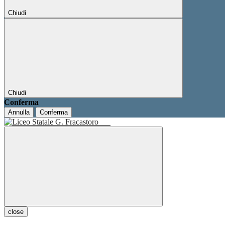
Chiudi
Chiudi
Conferma
Annulla
Conferma
close