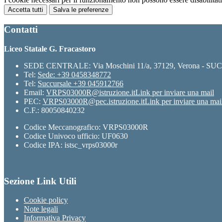
Accetta tutti
Salva le preferenze
Contatti
Liceo Statale G. Fracastoro
SEDE CENTRALE: Via Moschini 11/a, 37129, Verona - SUC
Tel:
Sede: +39 0458348772
Tel:
Succursale +39 045912766
Email:
VRPS03000R@istruzione.it
Link per inviare una mail
PEC:
VRPS03000R@pec.istruzione.it
Link per inviare una mai
C.F.: 80050840232
Codice Meccanografico: VRPS03000R
Codice Univoco ufficio: UF0630
Codice IPA: istsc_vrps03000r
Sezione Link Utili
Cookie policy
Note legali
Informativa Privacy