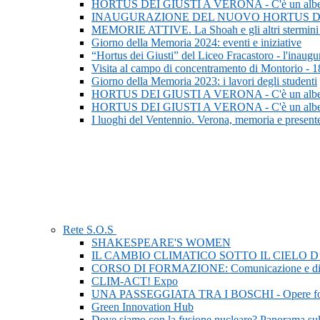
HORTUS DEI GIUSTI A VERONA - C'è un albero p
INAUGURAZIONE DEL NUOVO HORTUS DE
MEMORIE ATTIVE. La Shoah e gli altri stermini na
Giorno della Memoria 2024: eventi e iniziative
“Hortus dei Giusti” del Liceo Fracastoro - l'inaug
Visita al campo di concentramento di Montorio - 
Giorno della Memoria 2023: i lavori degli studenti
HORTUS DEI GIUSTI A VERONA - C'è un albero p
HORTUS DEI GIUSTI A VERONA - C'è un albero p
I luoghi del Ventennio. Verona, memoria e present
Rete S.O.S
SHAKESPEARE'S WOMEN
IL CAMBIO CLIMATICO SOTTO IL CIELO 
CORSO DI FORMAZIONE: Comunicazione e didattica d
CLIM-ACT! Expo
UNA PASSEGGIATA TRA I BOSCHI - Opere fotograf
Green Innovation Hub
Dove siamo con la fusione nucleare? Panorama sulle