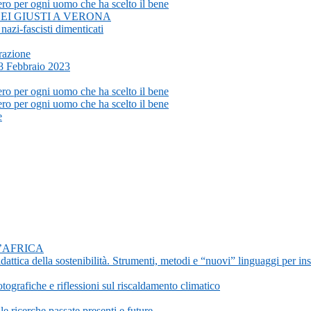
er ogni uomo che ha scelto il bene
I GIUSTI A VERONA
zi-fascisti dimenticati
urazione
18 Febbraio 2023
er ogni uomo che ha scelto il bene
er ogni uomo che ha scelto il bene
e
D’AFRICA
ella sostenibilità. Strumenti, metodi e “nuovi” linguaggi per inseg
iche e riflessioni sul riscaldamento climatico
 ricerche passate presenti e future