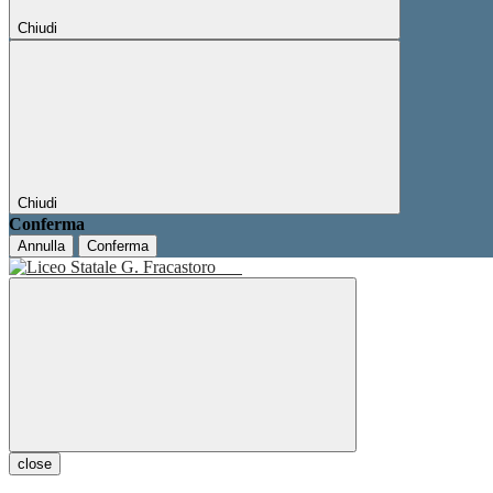
Chiudi
Chiudi
Conferma
Annulla
Conferma
close