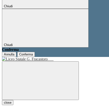
Chiudi
Chiudi
Conferma
Annulla
Conferma
close