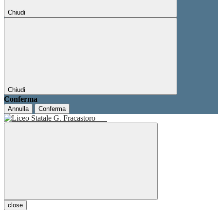
Chiudi
Chiudi
Conferma
Annulla
Conferma
close