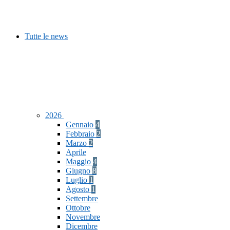
Tutte le news
2026
Gennaio
4
Febbraio
2
Marzo
2
Aprile
Maggio
4
Giugno
8
Luglio
1
Agosto
1
Settembre
Ottobre
Novembre
Dicembre