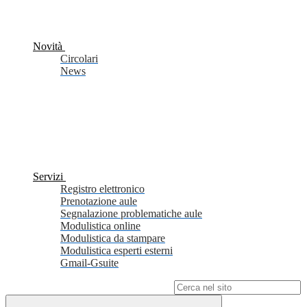
Novità
Circolari
News
Servizi
Registro elettronico
Prenotazione aule
Segnalazione problematiche aule
Modulistica online
Modulistica da stampare
Modulistica esperti esterni
Gmail-Gsuite
Campo di ricerca per le pagine del sito