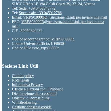
SUCCURSALE Via Ca' di Cozzi 39, 37124, Verona
Tel:
Sede: +39 0458348772
Tel:
Succursale +39 045912766
Email:
VRPS03000R@istruzione.it
Link per inviare una mail
PEC:
VRPS03000R@pec.istruzione.it
Link per inviare una
mail
C.F.: 80050840232
Codice Meccanografico: VRPS03000R
Codice Univoco ufficio: UF0630
Codice IPA: istsc_vrps03000r
Sezione Link Utili
Cookie policy
Note legali
Informativa Privacy
Ufficio Relazioni con il Pubblico
Dichiarazione di accessibilità
Obiettivi di accessibilità
Whistleblowing
Gestione consensi cookie