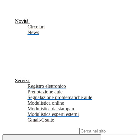
Novità
Circolari
News
Servizi
Registro elettronico
Prenotazione aule
Segnalazione problematiche aule
Modulistica online
Modulistica da stampare
Modulistica esperti esterni
Gmail-Gsuite
Campo di ricerca per le pagine del sito