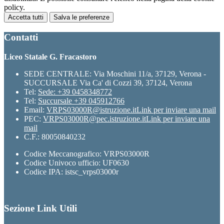
policy.
Accetta tutti
Salva le preferenze
Contatti
Liceo Statale G. Fracastoro
SEDE CENTRALE: Via Moschini 11/a, 37129, Verona -
SUCCURSALE Via Ca' di Cozzi 39, 37124, Verona
Tel:
Sede: +39 0458348772
Tel:
Succursale +39 045912766
Email:
VRPS03000R@istruzione.it
Link per inviare una mail
PEC:
VRPS03000R@pec.istruzione.it
Link per inviare una
mail
C.F.: 80050840232
Codice Meccanografico: VRPS03000R
Codice Univoco ufficio: UF0630
Codice IPA: istsc_vrps03000r
Sezione Link Utili