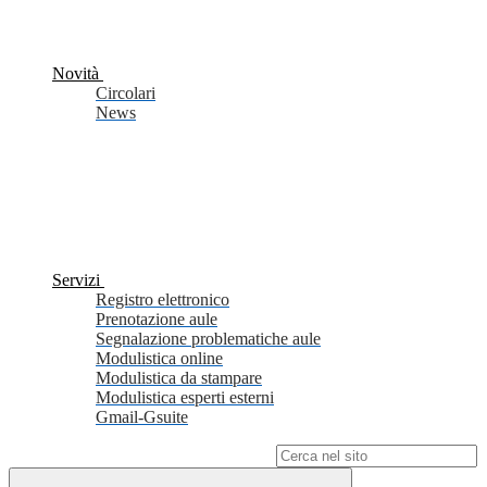
Novità
Circolari
News
Servizi
Registro elettronico
Prenotazione aule
Segnalazione problematiche aule
Modulistica online
Modulistica da stampare
Modulistica esperti esterni
Gmail-Gsuite
Campo di ricerca per le pagine del sito