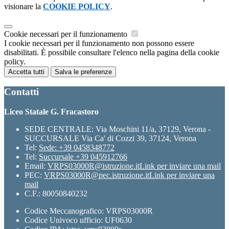
visionare la
COOKIE POLICY
.
Cookie necessari per il funzionamento
I cookie necessari per il funzionamento non possono essere
disabilitati. È possibile consultare l'elenco nella pagina della cookie
policy.
Accetta tutti
Salva le preferenze
Contatti
Liceo Statale G. Fracastoro
SEDE CENTRALE: Via Moschini 11/a, 37129, Verona -
SUCCURSALE Via Ca' di Cozzi 39, 37124, Verona
Tel:
Sede: +39 0458348772
Tel:
Succursale +39 045912766
Email:
VRPS03000R@istruzione.it
Link per inviare una mail
PEC:
VRPS03000R@pec.istruzione.it
Link per inviare una
mail
C.F.: 80050840232
Codice Meccanografico: VRPS03000R
Codice Univoco ufficio: UF0630