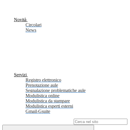
Novità
Circolari
News
Servizi
Registro elettronico
Prenotazione aule
Segnalazione problematiche aule
Modulistica online
Modulistica da stampare
Modulistica esperti esterni
Gmail-Gsuite
Campo di ricerca per le pagine del sito