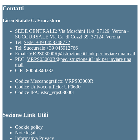
Contatti
Liceo Statale G. Fracastoro
SEDE CENTRALE: Via Moschini 11/a, 37129, Verona -
SUCCURSALE Via Ca' di Cozzi 39, 37124, Verona
Tel:
Sede: +39 0458348772
Tel:
Succursale +39 045912766
Email:
VRPS03000R@istruzione.it
Link per inviare una mail
PEC:
VRPS03000R@pec.istruzione.it
Link per inviare una
mail
C.F.: 80050840232
Codice Meccanografico: VRPS03000R
Codice Univoco ufficio: UF0630
Codice IPA: istsc_vrps03000r
Sezione Link Utili
Cookie policy
Note legali
Informativa Privacy