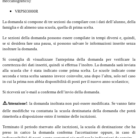
meccanografico):
VRPS03000R
La domanda si compone di tre sezioni da compilare con i dati dell’alunno, della
famiglia e di almeno una scuola, quella di prima scelta.
Le sezioni della domanda possono essere compilate in tempi diversi e, quindi,
se si desidera fare una pausa, si possono salvare le informazioni inserite senza
inoltrare la domanda.
Si consiglia di visualizzare l'anteprima della domanda per verificare la
correttezza dei dati inseriti, quindi si effettua l’inoltro. La domanda sarà inviata
alla scuola che è stata indicato come prima scelta. Le scuole indicate come
seconda e terza scelta saranno invece coinvolte, una dopo l’altra, solo nel caso
in cui la prima non abbia disponibilità di posti per il nuovo anno scolastico;
Si riceverà un’e-mail a conferma dell’invio della domanda.
⚠️
Attenzione!
: la domanda inoltrata non può essere modificata. Se vanno fatte
delle modifiche va contattata la scuola destinataria della domanda che potrà
rimetterla a disposizione entro il termine delle iscrizioni.
Terminato il periodo riservato alle iscrizioni, la scuola di destinazione che ha
preso in carico la domanda conferma l'accettazione oppure, in caso di
indisponibilità di posti, sarete contattati via mail per le indicazioni da seguire.