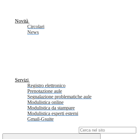
Novità
Circolari
News
Servizi
Registro elettronico
Prenotazione aule
Segnalazione problematiche aule
Modulistica online
Modulistica da stampare
Modulistica esperti esterni
Gmail-Gsuite
Campo di ricerca per le pagine del sito