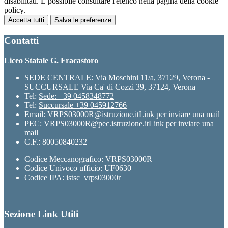
disabilitati. È possibile consultare l'elenco nella pagina della cookie
policy.
Accetta tutti
Salva le preferenze
Contatti
Liceo Statale G. Fracastoro
SEDE CENTRALE: Via Moschini 11/a, 37129, Verona -
SUCCURSALE Via Ca' di Cozzi 39, 37124, Verona
Tel:
Sede: +39 0458348772
Tel:
Succursale +39 045912766
Email:
VRPS03000R@istruzione.it
Link per inviare una mail
PEC:
VRPS03000R@pec.istruzione.it
Link per inviare una
mail
C.F.: 80050840232
Codice Meccanografico: VRPS03000R
Codice Univoco ufficio: UF0630
Codice IPA: istsc_vrps03000r
Sezione Link Utili