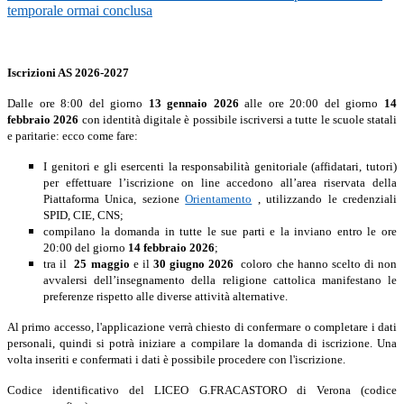
temporale ormai conclusa
Iscrizioni AS 2026-2027
Dalle ore 8:00 del giorno
13 gennaio 2026
alle ore 20:00 del giorno
14
febbraio 2026
con identità digitale è possibile iscriversi a tutte le scuole statali
e paritarie: ecco come fare:
I genitori e gli esercenti la responsabilità genitoriale (affidatari, tutori)
per effettuare l’iscrizione on line accedono all’area riservata della
Piattaforma Unica, sezione
Orientamento
, utilizzando le credenziali
SPID, CIE, CNS;
compilano la domanda in tutte le sue parti e la inviano entro le ore
20:00 del giorno
14 febbraio 2026
;
tra il
25 maggio
e il
30 giugno 2026
coloro che hanno scelto di non
avvalersi dell’insegnamento della religione cattolica manifestano le
preferenze rispetto alle diverse attività alternative.
Al primo accesso, l'applicazione verrà chiesto di confermare o completare i dati
personali, quindi si potrà iniziare a compilare la domanda di iscrizione. Una
volta inseriti e confermati i dati è possibile procedere con l'iscrizione.
Codice identificativo del LICEO G.FRACASTORO di Verona (codice