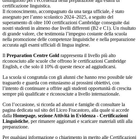
distinguono per l’eccellenza nella preparazione agli esami di
certificazione linguistica.
Il riconoscimento, accompagnato da una targa ufficiale, è stato
assegnato per l’anno scolastico 2024–2025, a seguito del
superamento di oltre 100 certificazioni Cambridge conseguite dai
nostri studenti in almeno due livelli differenti (B2 e C1). Un risultato
di grande valore, che testimonia l’impegno costante della scuola
nella promozione delle competenze linguistiche e nella preparazione
accurata agli esami ufficiali di lingua inglese.
Il
Preparation Centre Gold
rappresenta il livello più alto
riconosciuto alle scuole che offrono le certificazioni Cambridge
English, e che solo il 10% di queste riesce ad aggiudicarsi.
La scuola si congratula con gli alunni che hanno reso possibile tale
traguardo e guarda con entusiasmo ai prossimi obiettivi, con
l’intento di continuare a offrire agli studenti opportunità di crescita
sempre più qualificate e riconosciute a livello internazionale.
Con l’occasione, si ricorda ad alunni e famiglie di consultare la
pagina dedicata sul sito del Liceo Fracastoro, alla quale si accede
dalla
Homepage, sezione Attività in Evidenza - Certificazioni
Linguistiche
, per rimanere aggiornati e scaricare materiali utili alla
preparazione.
Per qualsiasi informazione o chiarimento in merito alle Certificazioni