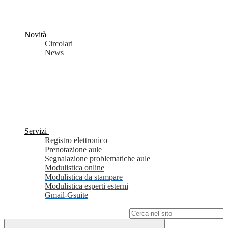
Novità
Circolari
News
Servizi
Registro elettronico
Prenotazione aule
Segnalazione problematiche aule
Modulistica online
Modulistica da stampare
Modulistica esperti esterni
Gmail-Gsuite
Campo di ricerca per le pagine del sito