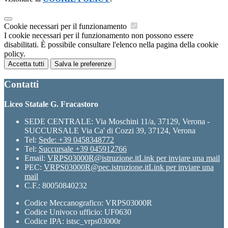
Cookie necessari per il funzionamento
I cookie necessari per il funzionamento non possono essere
disabilitati. È possibile consultare l'elenco nella pagina della cookie
policy.
Accetta tutti
Salva le preferenze
Contatti
Liceo Statale G. Fracastoro
SEDE CENTRALE: Via Moschini 11/a, 37129, Verona -
SUCCURSALE Via Ca' di Cozzi 39, 37124, Verona
Tel:
Sede: +39 0458348772
Tel:
Succursale +39 045912766
Email:
VRPS03000R@istruzione.it
Link per inviare una mail
PEC:
VRPS03000R@pec.istruzione.it
Link per inviare una
mail
C.F.: 80050840232
Codice Meccanografico: VRPS03000R
Codice Univoco ufficio: UF0630
Codice IPA: istsc_vrps03000r