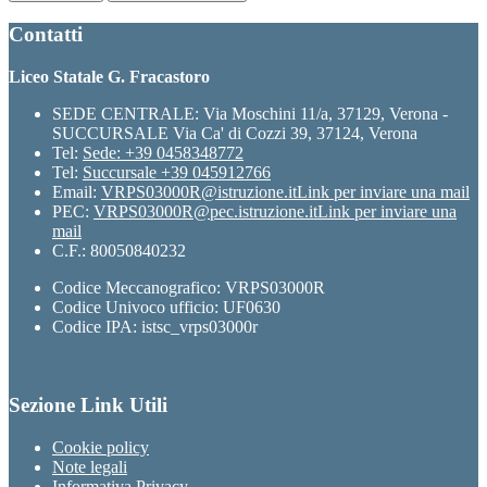
Contatti
Liceo Statale G. Fracastoro
SEDE CENTRALE: Via Moschini 11/a, 37129, Verona -
SUCCURSALE Via Ca' di Cozzi 39, 37124, Verona
Tel:
Sede: +39 0458348772
Tel:
Succursale +39 045912766
Email:
VRPS03000R@istruzione.it
Link per inviare una mail
PEC:
VRPS03000R@pec.istruzione.it
Link per inviare una
mail
C.F.: 80050840232
Codice Meccanografico: VRPS03000R
Codice Univoco ufficio: UF0630
Codice IPA: istsc_vrps03000r
Sezione Link Utili
Cookie policy
Note legali
Informativa Privacy