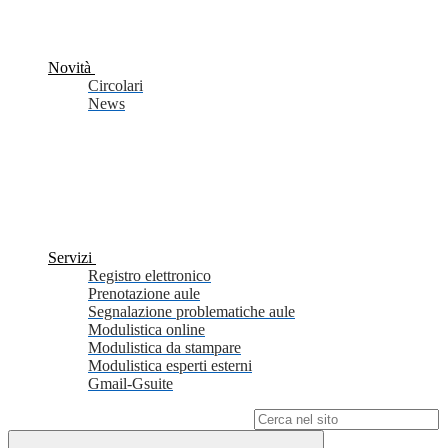
Novità
Circolari
News
Servizi
Registro elettronico
Prenotazione aule
Segnalazione problematiche aule
Modulistica online
Modulistica da stampare
Modulistica esperti esterni
Gmail-Gsuite
Campo di ricerca per le pagine del sito