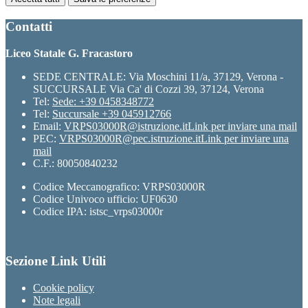
Contatti
Liceo Statale G. Fracastoro
SEDE CENTRALE: Via Moschini 11/a, 37129, Verona -
SUCCURSALE Via Ca' di Cozzi 39, 37124, Verona
Tel:
Sede: +39 0458348772
Tel:
Succursale +39 045912766
Email:
VRPS03000R@istruzione.it
Link per inviare una mail
PEC:
VRPS03000R@pec.istruzione.it
Link per inviare una
mail
C.F.: 80050840232
Codice Meccanografico: VRPS03000R
Codice Univoco ufficio: UF0630
Codice IPA: istsc_vrps03000r
Sezione Link Utili
Cookie policy
Note legali