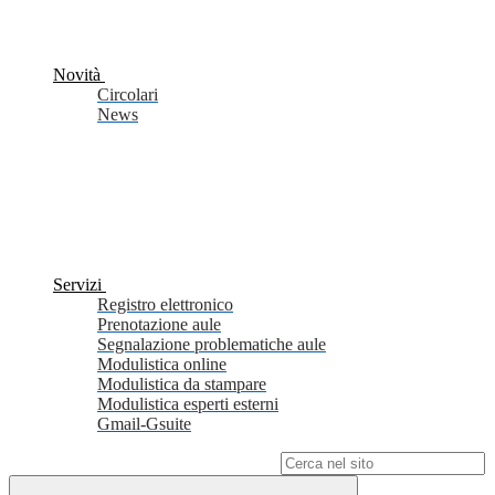
Novità
Circolari
News
Servizi
Registro elettronico
Prenotazione aule
Segnalazione problematiche aule
Modulistica online
Modulistica da stampare
Modulistica esperti esterni
Gmail-Gsuite
Campo di ricerca per le pagine del sito