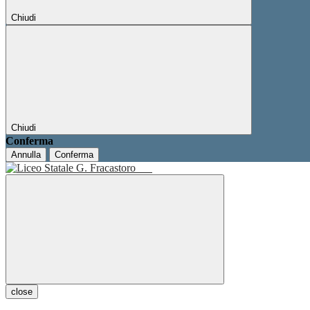
Chiudi
Chiudi
Conferma
Annulla
Conferma
close