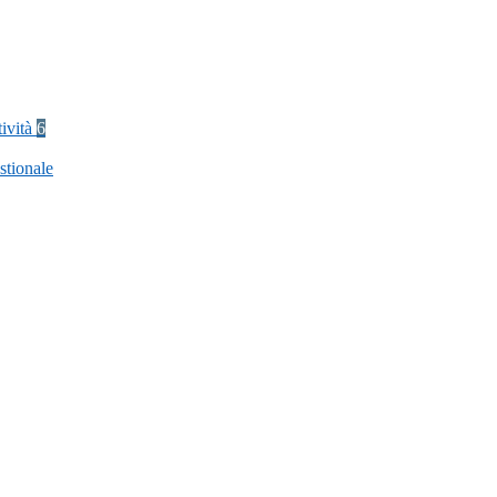
tività
6
stionale