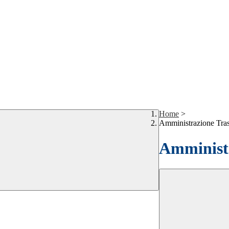
Home
>
Amministrazione Tra
Amministr