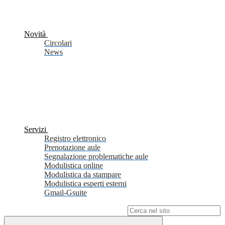
Novità
Circolari
News
Servizi
Registro elettronico
Prenotazione aule
Segnalazione problematiche aule
Modulistica online
Modulistica da stampare
Modulistica esperti esterni
Gmail-Gsuite
Campo di ricerca per le pagine del sito