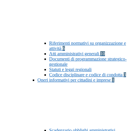
Riferimenti normativi su organizzazione e
attività
6
Atti amministrativi generali
10
Documenti di programmazione strategico-
gestionale
Statuti e leggi regionali
Codice disciplinare e codice di condotta
3
Oneri informativi per cittadini e imprese
1
Scadenzario obblighi amministrativi