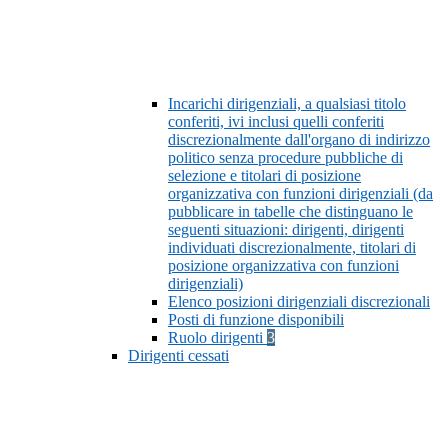
Incarichi dirigenziali, a qualsiasi titolo
conferiti, ivi inclusi quelli conferiti
discrezionalmente dall'organo di indirizzo
politico senza procedure pubbliche di
selezione e titolari di posizione
organizzativa con funzioni dirigenziali (da
pubblicare in tabelle che distinguano le
seguenti situazioni: dirigenti, dirigenti
individuati discrezionalmente, titolari di
posizione organizzativa con funzioni
dirigenziali)
Elenco posizioni dirigenziali discrezionali
Posti di funzione disponibili
Ruolo dirigenti
3
Dirigenti cessati