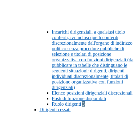
Incarichi dirigenziali, a qualsiasi titolo
conferiti, ivi inclusi quelli conferiti
discrezionalmente dall'organo di indirizzo
politico senza procedure pubbliche di
selezione e titolari di posizione
organizzativa con funzioni dirigenziali (da
pubblicare in tabelle che distinguano le
seguenti situazioni: dirigenti, dirigenti
individuati discrezionalmente, titolari di
posizione organizzativa con funzioni
dirigenziali)
Elenco posizioni dirigenziali discrezionali
Posti di funzione disponibili
Ruolo dirigenti
3
Dirigenti cessati