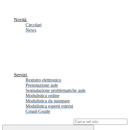
Novità
Circolari
News
Servizi
Registro elettronico
Prenotazione aule
Segnalazione problematiche aule
Modulistica online
Modulistica da stampare
Modulistica esperti esterni
Gmail-Gsuite
Campo di ricerca per le pagine del sito