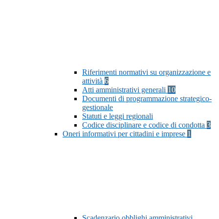
Riferimenti normativi su organizzazione e
attività
6
Atti amministrativi generali
10
Documenti di programmazione strategico-
gestionale
Statuti e leggi regionali
Codice disciplinare e codice di condotta
3
Oneri informativi per cittadini e imprese
1
Scadenzario obblighi amministrativi