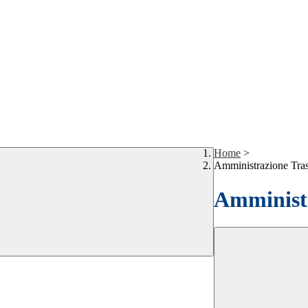
Home
>
Amministrazione Tra
Amministr