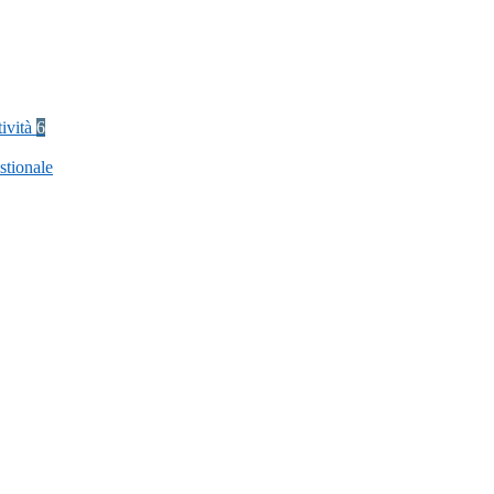
tività
6
stionale