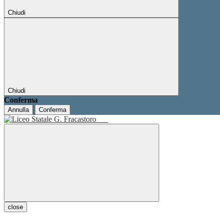
Chiudi
Chiudi
Conferma
Annulla
Conferma
close