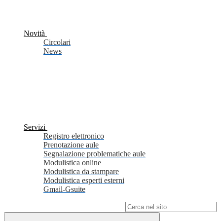
Novità
Circolari
News
Servizi
Registro elettronico
Prenotazione aule
Segnalazione problematiche aule
Modulistica online
Modulistica da stampare
Modulistica esperti esterni
Gmail-Gsuite
Campo di ricerca per le pagine del sito