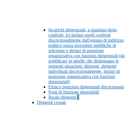
Incarichi dirigenziali, a qualsiasi titolo
conferiti, ivi inclusi quelli conferiti
discrezionalmente dall'organo di indirizzo
politico senza procedure pubbliche di
selezione e titolari di posizione
organizzativa con funzioni dirigenziali (da
pubblicare in tabelle che distinguano le
seguenti situazioni: dirigenti, dirigenti
individuati discrezionalmente, titolari di
posizione organizzativa con funzioni
dirigenziali)
Elenco posizioni dirigenziali discrezionali
Posti di funzione disponibili
Ruolo dirigenti
3
Dirigenti cessati