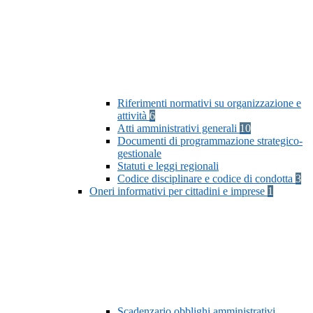
Riferimenti normativi su organizzazione e
attività
6
Atti amministrativi generali
10
Documenti di programmazione strategico-
gestionale
Statuti e leggi regionali
Codice disciplinare e codice di condotta
3
Oneri informativi per cittadini e imprese
1
Scadenzario obblighi amministrativi