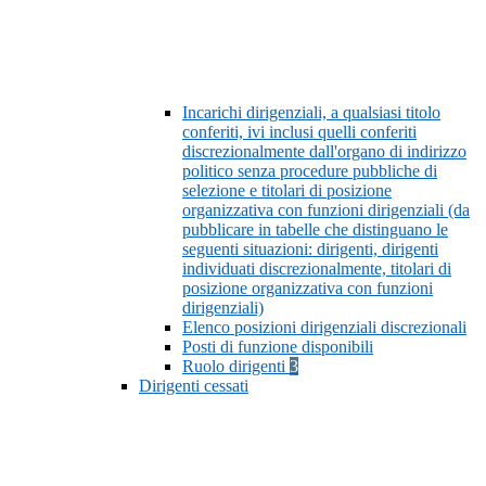
Incarichi dirigenziali, a qualsiasi titolo
conferiti, ivi inclusi quelli conferiti
discrezionalmente dall'organo di indirizzo
politico senza procedure pubbliche di
selezione e titolari di posizione
organizzativa con funzioni dirigenziali (da
pubblicare in tabelle che distinguano le
seguenti situazioni: dirigenti, dirigenti
individuati discrezionalmente, titolari di
posizione organizzativa con funzioni
dirigenziali)
Elenco posizioni dirigenziali discrezionali
Posti di funzione disponibili
Ruolo dirigenti
3
Dirigenti cessati