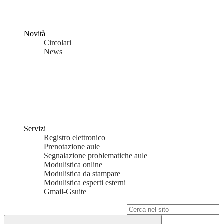
Novità
Circolari
News
Servizi
Registro elettronico
Prenotazione aule
Segnalazione problematiche aule
Modulistica online
Modulistica da stampare
Modulistica esperti esterni
Gmail-Gsuite
Campo di ricerca per le pagine del sito