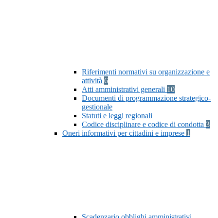
Riferimenti normativi su organizzazione e
attività
6
Atti amministrativi generali
10
Documenti di programmazione strategico-
gestionale
Statuti e leggi regionali
Codice disciplinare e codice di condotta
3
Oneri informativi per cittadini e imprese
1
Scadenzario obblighi amministrativi