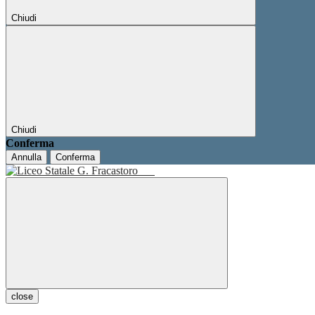
Chiudi
Chiudi
Conferma
Annulla
Conferma
close