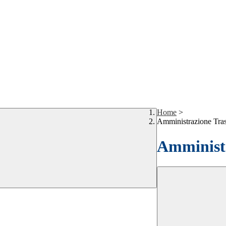
Home
>
Amministrazione Tra
Amministr