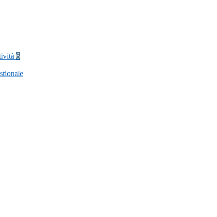
tività
6
stionale